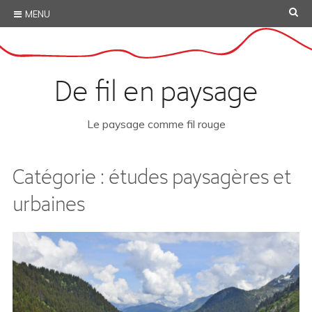
Skip
SE
MENU
to
content
De fil en paysage
Le paysage comme fil rouge
Catégorie :
études paysagères et
urbaines