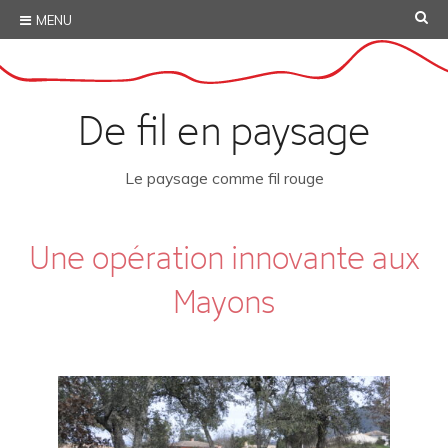
Skip
SE
MENU
to
content
De fil en paysage
Le paysage comme fil rouge
Une opération innovante aux
Mayons