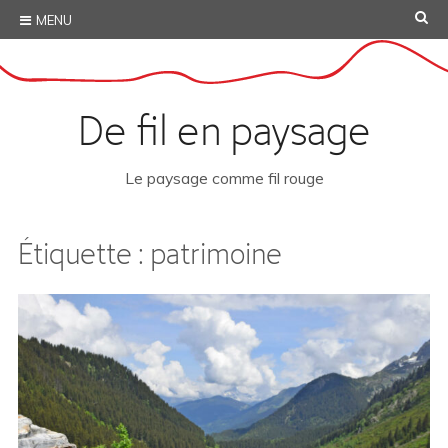
Skip
SE
MENU
to
content
De fil en paysage
Le paysage comme fil rouge
Étiquette :
patrimoine